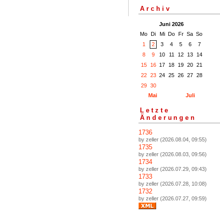
Archiv
Juni 2026
Mo
Di
Mi
Do
Fr
Sa
So
1
2
3
4
5
6
7
8
9
10
11
12
13
14
15
16
17
18
19
20
21
22
23
24
25
26
27
28
29
30
Mai
Juli
Letzte
Änderungen
1736
by zeller (2026.08.04, 09:55)
1735
by zeller (2026.08.03, 09:56)
1734
by zeller (2026.07.29, 09:43)
1733
by zeller (2026.07.28, 10:08)
1732
by zeller (2026.07.27, 09:59)