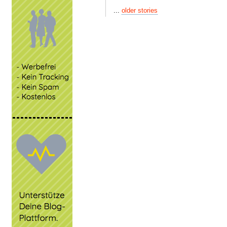
...
older stories