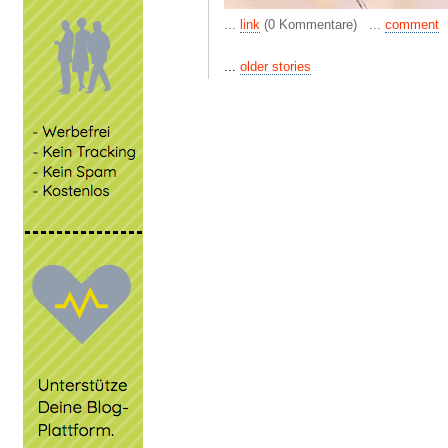
...
link
(0 Kommentare) ...
comment
...
older stories