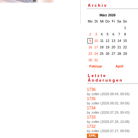
Archiv
März 2026
Mo
Di
Mi
Do
Fr
Sa
So
1
2
3
4
5
6
7
8
9
10
11
12
13
14
15
16
17
18
19
20
21
22
23
24
25
26
27
28
29
30
31
Februar
April
Letzte
Änderungen
1736
by zeller (2026.08.04, 09:55)
1735
by zeller (2026.08.03, 09:56)
1734
by zeller (2026.07.29, 09:43)
1733
by zeller (2026.07.28, 10:08)
1732
by zeller (2026.07.27, 09:59)